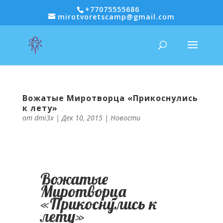
+77075555686
mirotvoretscamp@gmail.com
Вожатые Миротворца «Прикоснулись
к лету»
от
dmi3x
|
Дек 10, 2015
|
Новости
Вожатые
Миротворца
«Прикоснулись к
лету»